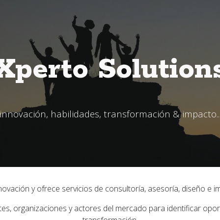
ip to main content
Skip to navigat
X
perto Solution
innovación,
habilidades, transformación & impacto..
vación y ofrece servicios de consultoría, asesoría, diseño e 
tes, organizaciones y actores del mercado para identificar opo